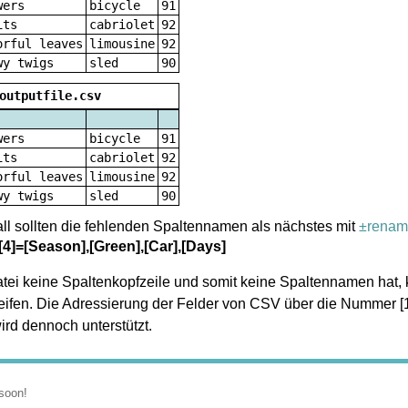
wers
bicycle
91
its
cabriolet
92
orful leaves
limousine
92
wy twigs
sled
90
outputfile.csv
wers
bicycle
91
its
cabriolet
92
orful leaves
limousine
92
wy twigs
sled
90
ll sollten die fehlenden Spaltennamen als nächstes mit
±renam
[4]=[Season],[Green],[Car],[Days]
i keine Spaltenkopfzeile und somit keine Spaltennamen hat, 
eifen. Die Adressierung der Felder von CSV über die Nummer [1]-
wird dennoch unterstützt.
soon!