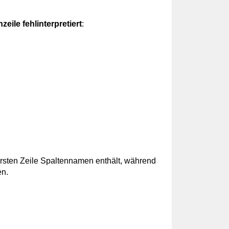
eile fehlinterpretiert
:
 ersten Zeile Spaltennamen enthält, während
en.