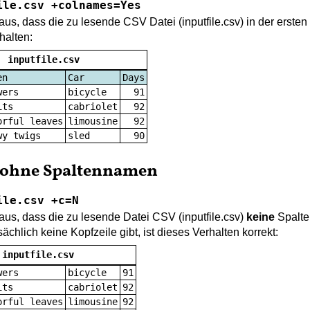
ile.csv +colnames=Yes
us, dass die zu lesende CSV Datei (inputfile.csv) in der ersten
halten:
inputfile.csv
en
Car
Days
wers
bicycle
91
its
cabriolet
92
orful leaves
limousine
92
wy twigs
sled
90
e ohne Spaltennamen
ile.csv +c=N
us, dass die zu lesende Datei CSV (inputfile.csv)
keine
Spalte
ächlich keine Kopfzeile gibt, ist dieses Verhalten korrekt:
inputfile.csv
wers
bicycle
91
its
cabriolet
92
orful leaves
limousine
92