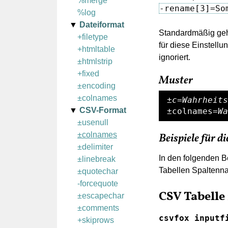
%merge
-rename[3]=So
%log
Dateiformat
Standardmäßig ge
+filetype
für diese Einstellun
+htmltable
ignoriert.
±htmlstrip
+fixed
Muster
±encoding
±colnames
±c=Wahrheits
CSV-Format
±colnames
=Wa
±usenull
±colnames
Beispiele für 
±delimiter
In den folgenden B
±linebreak
Tabellen Spaltenn
±quotechar
-forcequote
CSV Tabell
±escapechar
±comments
csvfox inputf
+skiprows