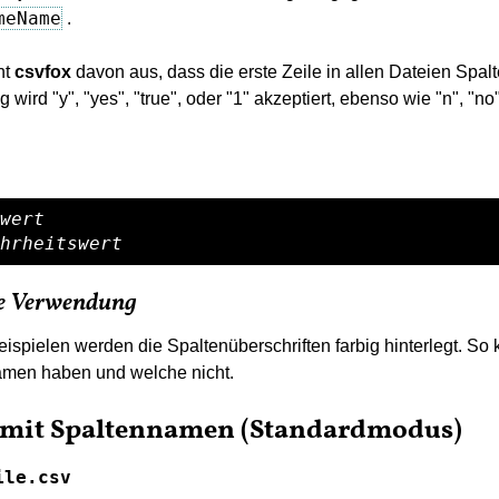
meName
.
ht
csvfox
davon aus, dass die erste Zeile in allen Dateien Spal
g wird "y", "yes", "true", oder "1" akzeptiert, ebenso wie "n", "n
wert
hrheitswert
die Verwendung
eispielen werden die Spaltenüberschriften farbig hinterlegt. S
amen haben und welche nicht.
e mit Spaltennamen (Standardmodus)
ile.csv