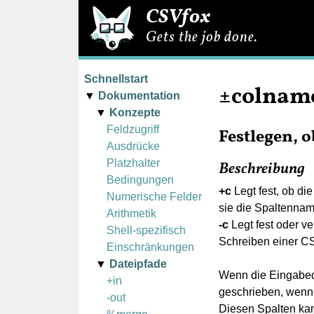
CSVfox
Gets the job done.
Schnellstart
±colname
Dokumentation
Konzepte
Feldzugriff
Festlegen, 
Ausdrücke
Platzhalter
Beschreibung
Bedingungen
+c
Legt fest, ob die
Numerische Felder
sie die Spaltennam
Arithmetik
-c
Legt fest oder v
Shell-spezifisch
Schreiben einer C
Einschränkungen
Dateipfade
Wenn die Eingabed
+in
geschrieben, wen
-out
Diesen Spalten kan