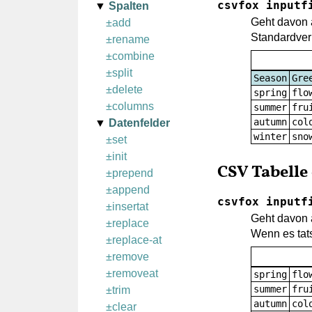
csvfox inputf
Spalten
Geht davon a
±add
Standardver
±rename
±combine
±split
Season
Gre
±delete
spring
flo
±columns
summer
fru
autumn
col
Datenfelder
winter
sno
±set
±init
CSV Tabell
±prepend
±append
csvfox inputf
±insertat
Geht davon a
±replace
Wenn es tats
±replace-at
±remove
±removeat
spring
flo
summer
fru
±trim
autumn
col
±clear