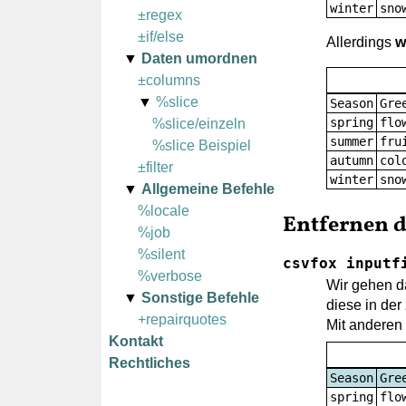
winter
sno
±regex
±if/else
Allerdings
w
Daten umordnen
±columns
%slice
Season
Gre
spring
flo
%slice/einzeln
summer
fru
%slice Beispiel
autumn
col
±filter
winter
sno
Allgemeine Befehle
%locale
Entfernen d
%job
%silent
csvfox inputf
%verbose
Wir gehen da
Sonstige Befehle
diese in de
+repairquotes
Mit anderen 
Kontakt
Rechtliches
Season
Gre
spring
flo