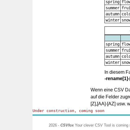
spring
flo
summer
fru
autumn
col
winter
sno
spring
flo
summer
fru
autumn
col
winter
sno
In diesem Fa
-rename[1]-
Wenn eine CSV Date
auf die Felder zugr
[Z],[AA]-[AZ] usw. 
Under construction, coming soon
2026 -
CSVfox
Your clever CSV Tool is coming 