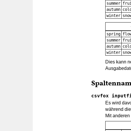
summer
fru
autumn
col
winter
sno
spring
flo
summer
fru
autumn
col
winter
sno
Dies kann n
Ausgabedate
Spaltenname
csvfox inputf
Es wird davo
während die 
Mit anderen 