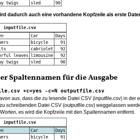
wy twigs
sled
90
ird dadurch auch eine vorhandene Kopfzeile als erste Datenz
inputfile.csv
en
Car
Days
wers
bicycle
91
its
cabriolet
92
orful leaves
limousine
92
wy twigs
sled
90
er Spaltennamen für die Ausgabe
ile.csv +c=yes -c=N outputfile.csv
von aus, dass die zu lesende Datei CSV (inputfile.csv) in der
r zu schreibenden Datei CSV (outputfile.csv) weggelassen werd
Worten, es wird die Kopfzeile mit den Spaltennamen entfernt.
inputfile.csv
en
Car
Days
wers
bicycle
91