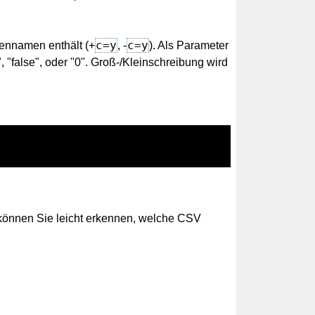
c=y
c=y
tennamen enthält (+
, -
). Als Parameter
o", "false", oder "0". Groß-/Kleinschreibung wird
o können Sie leicht erkennen, welche CSV