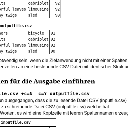
its
cabriolet
92
orful leaves
limousine
92
wy twigs
sled
90
outputfile.csv
wers
bicycle
91
its
cabriolet
92
orful leaves
limousine
92
wy twigs
sled
90
otwendig sein, wenn die Zielanwendung nicht mit einer Spalten
nzeilen an eine bestehende CSV Datei mit identischer Struktu
n für die Ausgabe einführen
ile.csv +c=N -c=Y outputfile.csv
n ausgegangen, dass die zu lesende Datei CSV (inputfile.csv) 
zu schreibende Datei CSV (outputfile.csv) welche hat.
Worten, es wird eine Kopfzeile mit leeren Spaltennamen erzeug
inputfile.csv