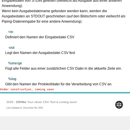
Eingabedaten von STDIN gelesen (vielleicht als Ausgabe aus einer anderen
Anwendung).
Wenn kein Ausgabedateiname gefunden werden kann, werden die
Ausgabedaten an STDOUT geschrieben (auf den Bildschirm oder vielleicht als
Piping-Dateneingabe für eine andere Anwendung).
+in
Definiert den Namen der Eingabedatei CSV
-out
Legt den Namen der Ausgabedatei CSV fest
%merge
Fügt alle Felder aus einer zusätzlichen CSV Datei in die aktuelle Zeile ein.
%log
Gibt den Namen der Protokolldatei für die Verarbeitung von CSV an.
Under construction, coming soon
2026 -
CSVfox
Your clever CSV Tool is coming soon!
Last Updated on December 5th, 2022