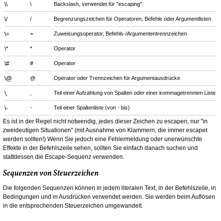
\\
\
Backslash, verwendet für "escaping"
\/
/
Begrenzungszeichen für Operatoren, Befehle oder Argumentlisten
\=
=
Zuweisungsoperator, Befehls-/Argumententrennzeichen
\*
*
Operator
\#
#
Operator
\@
@
Operator oder Trennzeichen für Argumentausdrücke
\,
,
Teil einer Aufzählung von Spalten oder einer kommagetrennten Liste
\-
-
Teil einer Spaltenliste (von - bis)
Es ist in der Regel nicht notwendig, jedes dieser Zeichen zu escapen, nur "in
zweideutigen Situationen" (mit Ausnahme von Klammern, die immer escapet
werden sollten!) Wenn Sie jedoch eine Fehlermeldung oder unerwünschte
Effekte in der Befehlszeile sehen, sollten Sie einfach danach suchen und
stattdessen die Escape-Sequenz verwenden.
Sequenzen von Steuerzeichen
Die folgenden Sequenzen können in jedem literalen Text, in der Befehlszeile, in
Bedingungen und in Ausdrücken verwendet werden. Sie werden beim Auflösen
in die entsprechenden Steuerzeichen umgewandelt.