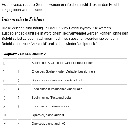
Es gibt verschiedene Gründe, warum ein Zeichen nicht direkt in den Befehl
eingegeben werden kann.
Interpretierte Zeichen
Diese Zeichen sind häufig Teil der CSVfox Befehlssyntax. Sie werden
ausgeblendet, damit sie in wörtlichem Text verwendet werden können, ohne den
Befehl selbst zu beeinträchtigen. Technisch gesehen, werden sie vor dem
Befehlsinterpreter "versteckt" und später wieder "aufgedeckt".
Sequenz
Zeichen
Warum?
\[
[
Beginn der Spalte oder Variablenbezeichner
\]
]
Ende des Spalten- oder Variablenbezeichners
\(
(
Beginn eines numerischen Ausdrucks
\)
)
Ende eines numerischen Ausdrucks
\{
{
Beginn eines Textausdrucks
\}
}
Ende eines Textausdrucks
\<
<
Operator, siehe auch \L
\>
>
Operator, siehe auch \G