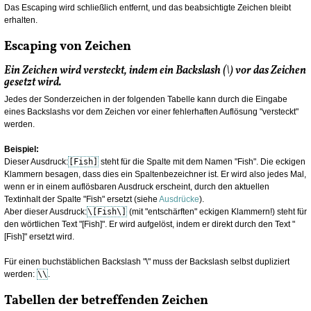
Das Escaping wird schließlich entfernt, und das beabsichtigte Zeichen bleibt
erhalten.
Escaping von Zeichen
Ein Zeichen wird versteckt, indem ein Backslash (\) vor das Zeichen
gesetzt wird.
Jedes der Sonderzeichen in der folgenden Tabelle kann durch die Eingabe
eines Backslashs vor dem Zeichen vor einer fehlerhaften Auflösung "versteckt"
werden.
Beispiel:
Dieser Ausdruck:
[Fish]
steht für die Spalte mit dem Namen "Fish". Die eckigen
Klammern besagen, dass dies ein Spaltenbezeichner ist. Er wird also jedes Mal,
wenn er in einem auflösbaren Ausdruck erscheint, durch den aktuellen
Textinhalt der Spalte "Fish" ersetzt (siehe
Ausdrücke
).
Aber dieser Ausdruck:
\[Fish\]
(mit "entschärften" eckigen Klammern!) steht für
den wörtlichen Text "[Fish]". Er wird aufgelöst, indem er direkt durch den Text "
[Fish]" ersetzt wird.
Für einen buchstäblichen Backslash "\" muss der Backslash selbst dupliziert
werden:
\\
.
Tabellen der betreffenden Zeichen