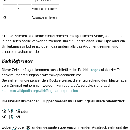
\P
|
"Pipe" Zeichen*
\L
<
Eingabe umleiten*
\G
>
Ausgabe umleiten*
* Diese Zeichen sind keine Steuerzeichen im eigentlichen Sinne, können aber
in der Befehlszeile verwendet werden, um ein Leerzeichen, eine Pipe oder ein
Umleitungssymbol einzufügen, das andernfalls das Argument trennen und
ungültig machen würde.
Back References
Diese Zeichenfolgen kommen ausschließlich im Befehl
±regex
als letzter Teil
des Arguments "Original/Pattern/Replacement" vor.
Sie stehen für die passenden Rückverweise, die entsprechend dem Muster aus
dem Original entnommen werden. Für reguläre Ausdrücke siehe auch
https://en.wikipedia.org/wiki/Regular_expression
Die übereinstimmenden Gruppen werden im Ersetzungsteil durch referenziert:
\0
,
\1
-
\9
oder
$0
,
$1
-
$9
.
wobei
\0
oder
$0
für den gesamten übereinstimmenden Ausdruck steht und die