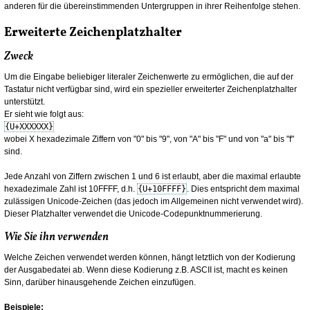
anderen für die übereinstimmenden Untergruppen in ihrer Reihenfolge stehen.
Erweiterte Zeichenplatzhalter
Zweck
Um die Eingabe beliebiger literaler Zeichenwerte zu ermöglichen, die auf der
Tastatur nicht verfügbar sind, wird ein spezieller erweiterter Zeichenplatzhalter
unterstützt.
Er sieht wie folgt aus:
{U+XXXXXX}
wobei X hexadezimale Ziffern von "0" bis "9", von "A" bis "F" und von "a" bis "f"
sind.
Jede Anzahl von Ziffern zwischen 1 und 6 ist erlaubt, aber die maximal erlaubte
hexadezimale Zahl ist 10FFFF, d.h.
{U+10FFFF}
. Dies entspricht dem maximal
zulässigen Unicode-Zeichen (das jedoch im Allgemeinen nicht verwendet wird).
Dieser Platzhalter verwendet die Unicode-Codepunktnummerierung.
Wie Sie ihn verwenden
Welche Zeichen verwendet werden können, hängt letztlich von der Kodierung
der Ausgabedatei ab. Wenn diese Kodierung z.B. ASCII ist, macht es keinen
Sinn, darüber hinausgehende Zeichen einzufügen.
Beispiele: