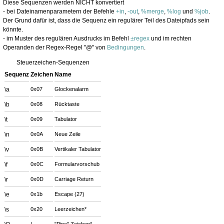
Diese Sequenzen werden NICHT konvertiert
- bei Dateinamenparametern der Befehle
+in
,
-out
,
%merge
,
%log
und
%job
.
Der Grund dafür ist, dass die Sequenz ein regulärer Teil des Dateipfads sein
könnte.
- im Muster des regulären Ausdrucks im Befehl
±regex
und im rechten
Operanden der Regex-Regel "@" von
Bedingungen
.
Steuerzeichen-Sequenzen
Sequenz
Zeichen
Name
\a
0x07
Glockenalarm
\b
0x08
Rücktaste
\t
0x09
Tabulator
\n
0x0A
Neue Zeile
\v
0x0B
Vertikaler Tabulator
\f
0x0C
Formularvorschub
\r
0x0D
Carriage Return
\e
0x1b
Escape (27)
\s
0x20
Leerzeichen*