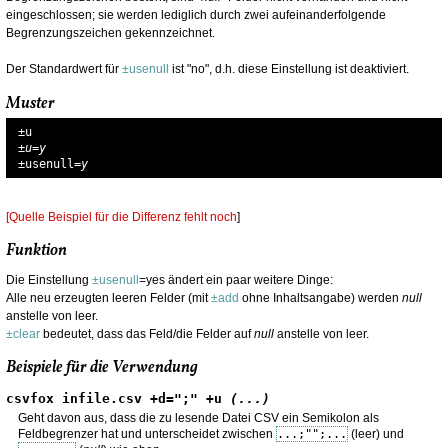
eingeschlossen; sie werden lediglich durch zwei aufeinanderfolgende
Begrenzungszeichen gekennzeichnet.
Der Standardwert für
±usenull
ist "no", d.h. diese Einstellung ist deaktiviert.
Muster
±u=y
±usenull
=y
[Quelle Beispiel für die Differenz fehlt noch
]
Funktion
Die Einstellung
±usenull
=yes ändert ein paar weitere Dinge:
Alle neu erzeugten leeren Felder (mit
±add
ohne Inhaltsangabe) werden
null
anstelle von leer.
±clear
bedeutet, dass das Feld/die Felder auf
null
anstelle von leer.
Beispiele für die Verwendung
csvfox infile.csv +d=";" +u 
(...)
Geht davon aus, dass die zu lesende Datei CSV ein Semikolon als
Feldbegrenzer hat und unterscheidet zwischen
...;"";...
(leer) und