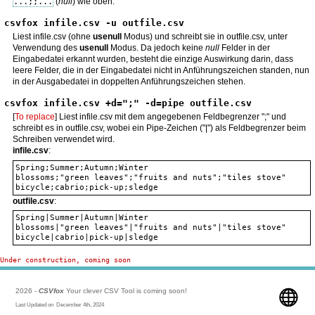
...;;...
(
null
) wie oben.
csvfox infile.csv -u outfile.csv
Liest infile.csv (ohne
usenull
Modus) und schreibt sie in outfile.csv, unter
Verwendung des
usenull
Modus. Da jedoch keine
null
Felder in der
Eingabedatei erkannt wurden, besteht die einzige Auswirkung darin, dass
leere Felder, die in der Eingabedatei nicht in Anführungszeichen standen, nun
in der Ausgabedatei in doppelten Anführungszeichen stehen.
csvfox infile.csv +d=";" -d=pipe outfile.csv
[
To replace
] Liest infile.csv mit dem angegebenen Feldbegrenzer ";" und
schreibt es in outfile.csv, wobei ein Pipe-Zeichen ("|") als Feldbegrenzer beim
Schreiben verwendet wird.
infile.csv
:
Spring;Summer;Autumn;Winter

blossoms;"green leaves";"fruits and nuts";"tiles stove"

outfile.csv
:
Spring|Summer|Autumn|Winter

blossoms|"green leaves"|"fruits and nuts"|"tiles stove"

Under construction, coming soon
2026 -
CSVfox
Your clever CSV Tool is coming soon!
Last Updated on December 4th, 2024