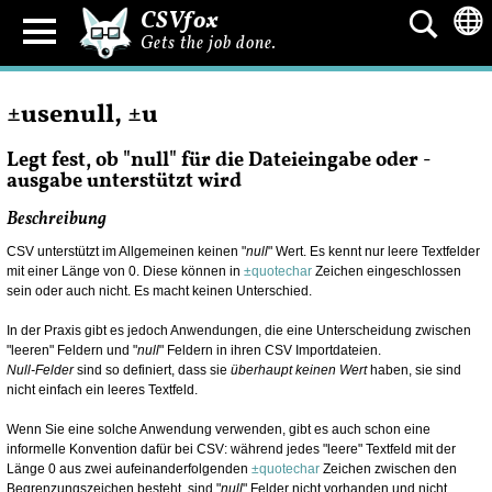
CSVfox
Gets the job done.
±usenull, ±u
Legt fest, ob "null" für die Dateieingabe oder -
ausgabe unterstützt wird
Beschreibung
CSV unterstützt im Allgemeinen keinen "
null
" Wert. Es kennt nur leere Textfelder
mit einer Länge von 0. Diese können in
±quotechar
Zeichen eingeschlossen
sein oder auch nicht. Es macht keinen Unterschied.
In der Praxis gibt es jedoch Anwendungen, die eine Unterscheidung zwischen
"leeren" Feldern und "
null
" Feldern in ihren CSV Importdateien.
Null-Felder
sind so definiert, dass sie
überhaupt keinen Wert
haben, sie sind
nicht einfach ein leeres Textfeld.
Wenn Sie eine solche Anwendung verwenden, gibt es auch schon eine
informelle Konvention dafür bei CSV: während jedes "leere" Textfeld mit der
Länge 0 aus zwei aufeinanderfolgenden
±quotechar
Zeichen zwischen den
Begrenzungszeichen besteht, sind "
null
" Felder nicht vorhanden und nicht