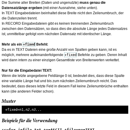
Die Summe aller Breiten (Daten und ungenutzte)
muss genau die
Datensatzlänge ergeben
(mit einer Ausnahme, siehe unten).
In TEXT Eingabedateien beinhaltet diese Breite nicht den Zeilenumbruch, der
die Datenzeilen trennt.
In RECORD Eingabedateien gibt es keinen trennenden Zeilenumbruch
zwischen den Datensätzen, so dass dies die absolute Länge jedes Datensatzes
ist, unmittelbar gefolgt vom nächsten Datensatz mit identischer Länge.
Mehr als ein
+fixed
Befehl:
Da es in TEXT Dateien eine große Anzahl von Spalten geben kann, ist es
möglich, mehrere aufeinanderfolgende
+fixed
Befehle zu geben. Deren Inhalt
wird dann intern zu einer einzigen Gesamtliste von Breitenwerten verkettet.
Nur für die Eingabedatei TEXT:
Wenn die letzte angegebene Feldlänge 0 ist, bedeutet dies, dass diese Spalte
eine variable Länge hat und bis zum nächsten Zeilenumbruch reicht. Das
bedeutet, dass dieses letzte Feld in diesem Fall keine Zeilenumbrüche enthalten
kann (die anderen Felder schon).
Muster
+fixed=n1
,n2,n3...
Beispiele für die Verwendung
csvfox infile.txt +e=ASCII +fileype=TEXT 