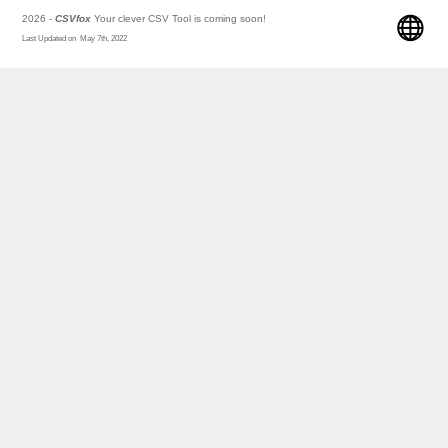
2026 -
CSVfox
Your clever CSV Tool is coming soon!
Last Updated on May 7th, 2022