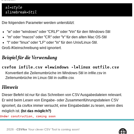
±l=style
±linebreak
=Stil
Die folgenden Parameter werden unterstützt:
"w" oder "windows" oder "CRLF" oder "\r\n" für den Windows-Stil
"m" oder "macos" oder "CR" oder "\r" für den alten Mac OS-Stil
"l" oder "linux" oder "LF" oder "\n" für den Unix/Linux-Stil.
Groß-/Kleinschreibung wird ignoriert.
Beispiel für die Verwendung
csvfox infile.csv +l=windows -l=linux outfile.csv
Konvertiert die Zeilenumbrüche im Windows-Stil in infile.csv in
Zeilenumbrüche im Linux-Stil in outfile.csv.
Hinweis
Dieser Befehl ist nur für das Schreiben von CSV Ausgabedateien relevant.
Er wird beim Lesen von Eingabe- oder Zusammenführungsdateien CSV
ignoriert, da csvfox immer versucht, eine Eingabedatei zu lesen, wenn dies
möglich ist.
(Ist das möglich?)
Under construction, coming soon
2026 -
CSVfox
Your clever CSV Tool is coming soon!