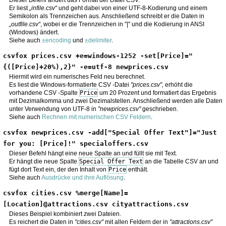
Er liest
infile.csv
und geht dabei von einer UTF-8-Kodierung und einem
Semikolon als Trennzeichen aus. Anschließend schreibt er die Daten in
outfile.csv
, wobei er die Trennzeichen in "|" und die Kodierung in ANSI
(Windows) ändert.
Siehe auch
±encoding
und
±delimiter
.
csvfox prices.csv +e=windows-1252 -set[Price]="
{([Price]+20%),2}" -e=utf-8 newprices.csv
Hiermit wird ein numerisches Feld neu berechnet.
Es liest die Windows-formatierte CSV -Datei
"prices.csv",
erhöht die
vorhandene CSV -Spalte
Price
um 20 Prozent und formatiert das Ergebnis
mit Dezimalkomma und zwei Dezimalstellen. Anschließend werden alle Daten
unter Verwendung von UTF-8 in
"newprices.csv"
geschrieben.
Siehe auch
Rechnen mit numerischen CSV Feldern
.
csvfox newprices.csv -add["Special Offer Text"]="Just 
for you: [Price]!" specialoffers.csv
Dieser Befehl hängt eine neue Spalte an und füllt sie mit Text.
Er hängt die neue Spalte
Special Offer Text
an die Tabelle CSV an und
fügt dort Text ein, der den Inhalt von
Price
enthält.
Siehe auch
Ausdrücke und ihre Auflösung
.
csvfox cities.csv %merge[Name]=
[Location]@attractions.csv cityattractions.csv
Dieses Beispiel kombiniert zwei Dateien.
Es reichert die Daten in
"cities.csv"
mit allen Feldern der in
"attractions.csv"