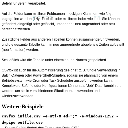
Befehl für Befehl verarbeitet.
Auf die Felder kann mit ihren Feldnamen in eckigen Klammern wie folgt
zugegriffen werden:
[My Field]
oder mit ihrem Index wie
[i]
. Sie können
geändert, eingefügt oder gelöscht, umbenannt, neu angeordnet oder neu
berechnet werden.
Zusätzliche Felder aus anderen Tabellen können zusammengeführt werden,
und die gesamte Tabelle kann in neu angeordnete abgeleitete Zeilen aufgeteilt
(neu formatiert) werden.
Schließlich wird die Tabelle unter einem neuen Namen gespeichert.
CSVfox ist auch für die Automatisierung geeignet, z. B. für die Verwendung in
Batch-Dateien oder PowerShell-Skripten, sodass sie planmäßig von einem
Betriebssystem wie Cron oder Task Scheduler ausgeführt werden kann.
Komplexere Befehle oder Konfigurationen können als "Job"-Datei kombiniert
werden, um sie in verschiedenen Situationen anzuwenden und
wiederzuverwenden.
Weitere Beispiele
csvfox infile.csv +e=utf-8 +d=";" -e=Windows-1252 -
d=pipe outfile.csv
Dieser Befehl ändert das Format der Datei CSV.