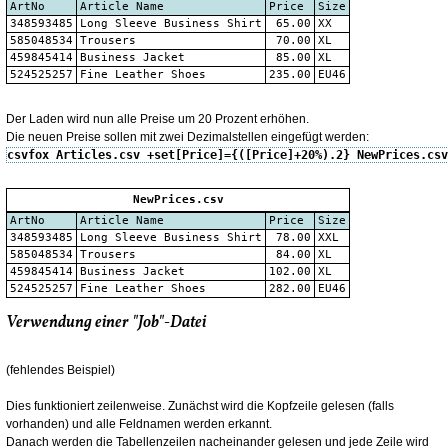
ArtNo
Article Name
Price
Size
348593485
Long Sleeve Business Shirt
65.00
XX
585048534
Trousers
70.00
XL
459845414
Business Jacket
85.00
XL
524525257
Fine Leather Shoes
235.00
EU46
Der Laden wird nun alle Preise um 20 Prozent erhöhen.
Die neuen Preise sollen mit zwei Dezimalstellen eingefügt werden:
csvfox Articles.csv +set[Price]={([Price]+20%).2} NewPrices.csv
NewPrices.csv
ArtNo
Article Name
Price
Size
348593485
Long Sleeve Business Shirt
78.00
XXL
585048534
Trousers
84.00
XL
459845414
Business Jacket
102.00
XL
524525257
Fine Leather Shoes
282.00
EU46
Verwendung einer "Job"-Datei
(fehlendes Beispiel)
Dies funktioniert zeilenweise. Zunächst wird die Kopfzeile gelesen (falls
vorhanden) und alle Feldnamen werden erkannt.
Danach werden die Tabellenzeilen nacheinander gelesen und jede Zeile wird