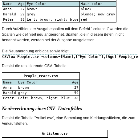
Name
Age
Eye Color
Hair color
Anna
27
brown
black
Harald
59
grey
blonde; now grey
Peter
38
Left: brown, right: blue
red
Durch Aufzählen der Ausgabespalten mit dem Befehl "-columns" werden die
Spalten wie definiert neu angeordnet. Spalten, die in diesem Befehl nicht
benannt werden, werden bei der Ausgabe ausgelassen.
Die Neuanordnung erfolgt also wie folgt:
CSVfox People.csv -columns=[Name],["Eye Color"],[Age] People_re
Dies ist die resultierende CSV -Tabelle:
People_rearr.csv
Name
Eye Color
Age
Anna
brown
27
Harald
grey
59
Peter
Left: brown, right: blue
38
Neuberechnung eines CSV -Datenfeldes
Dies ist die Tabelle "Artikel.csv", eine Sammlung von Kleidungsstücken, die zum
Verkauf stehen.
Articles.csv