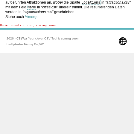
aufgeführten Attraktionen an,
wobei
die Spalte
Locations
in
"attractions.csv"
mit dem Feld
Name
in
"cities.csv"
übereinstimmt. Die resultierenden Daten
werden in
"cityattractions.csv"
geschrieben.
Siehe auch
%merge
.
Under construction, coming soon
2026 -
CSVfox
Your clever CSV Tool is coming soon!
Last Updated on February 21st, 2025