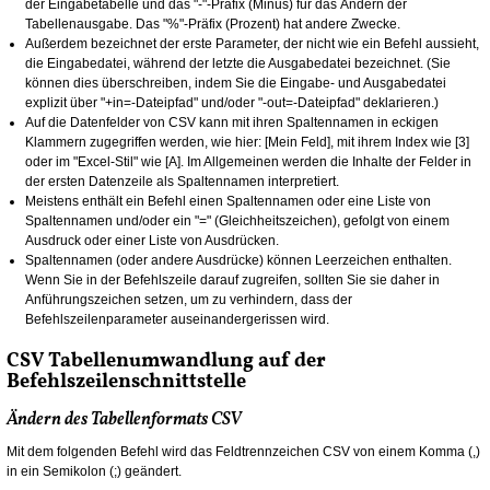
der Eingabetabelle und das "-"-Präfix (Minus) für das Ändern der
Tabellenausgabe. Das "%"-Präfix (Prozent) hat andere Zwecke.
Außerdem bezeichnet der erste Parameter, der nicht wie ein Befehl aussieht,
die Eingabedatei, während der letzte die Ausgabedatei bezeichnet. (Sie
können dies überschreiben, indem Sie die Eingabe- und Ausgabedatei
explizit über "+in=-Dateipfad" und/oder "-out=-Dateipfad" deklarieren.)
Auf die Datenfelder von CSV kann mit ihren Spaltennamen in eckigen
Klammern zugegriffen werden, wie hier: [Mein Feld], mit ihrem Index wie [3]
oder im "Excel-Stil" wie [A]. Im Allgemeinen werden die Inhalte der Felder in
der ersten Datenzeile als Spaltennamen interpretiert.
Meistens enthält ein Befehl einen Spaltennamen oder eine Liste von
Spaltennamen und/oder ein "=" (Gleichheitszeichen), gefolgt von einem
Ausdruck oder einer Liste von Ausdrücken.
Spaltennamen (oder andere Ausdrücke) können Leerzeichen enthalten.
Wenn Sie in der Befehlszeile darauf zugreifen, sollten Sie sie daher in
Anführungszeichen setzen, um zu verhindern, dass der
Befehlszeilenparameter auseinandergerissen wird.
CSV Tabellenumwandlung auf der
Befehlszeilenschnittstelle
Ändern des Tabellenformats CSV
Mit dem folgenden Befehl wird das Feldtrennzeichen CSV von einem Komma (,)
in ein Semikolon (;) geändert.