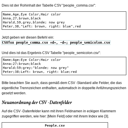
Dies ist der Rohinhalt der Tabelle CSV "people_comma.csv":
Name,Age,Eye Color,Hair color

Anna,27,brown,black

Harald,59,grey,blonde; now grey

Peter,38,"Left: brown, right: blue",red
Jetzt geben wir diesen Befehl ein:
CSVfox people_comma.csv +d=, -d=; people_semicolon.csv
Und dies ist das Ergebnis CSV Tabelle "people_semicolon.csv":
Name;Age;Eye Color;Hair color

Anna;27;brown;black

Harald;59;grey;"blonde; now grey"

Peter;38;Left: brown, right: blue;red
Bitte beachten Sie auch, dass gemäß dem CSV -Standard alle Felder, die das
eigentliche Trennzeichen enthalten, automatisch in doppelte Anführungszeichen
gesetzt werden.
Neuanordnung der CSV -Datenfelder
Auf die CSV -Datenfelder kann mit ihren Feldnamen in eckigen Klammern
zugegriffen werden, wie hier: [Mein Feld] oder mit ihrem Index wie [3].
People.csv